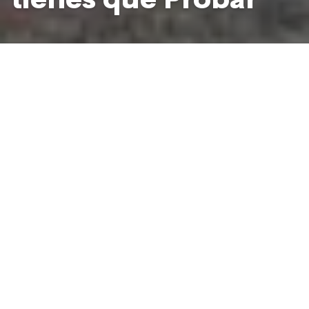
Empanadas en El Millón, Santo Domingo
Foto: Massiel Beco
La comida callejera es una parte
importante de la vida en la República
Dominicana, y la verás en todas partes:
personas haciendo fila para una
empanada
en la mañana, o disfrutando
de
chicharrón
con su cerveza después
del trabajo en la noche del viernes.
COMPARTIR