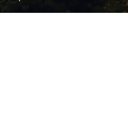
Sun setting over the Samaná jungle
Photo: Beliphotos / Shutterstock.com
ART & CULTURE
(15)
AVENTURES
(22)
DE PRÈS
(19)
DESTINATIONS
(44)
FÊTES & CÉLÉBRATIONS
(12)
HISTOIRE & PATRIMOINE
(9)
LOGEMENT
(5)
NATURE & FAUNE
(22)
More
NOURRITURE & BOISSONS
(24)
PLAGES & ÎLES
(21)
QUOI FAIRE
(63)
TRANSPORT
(7)
End of Results